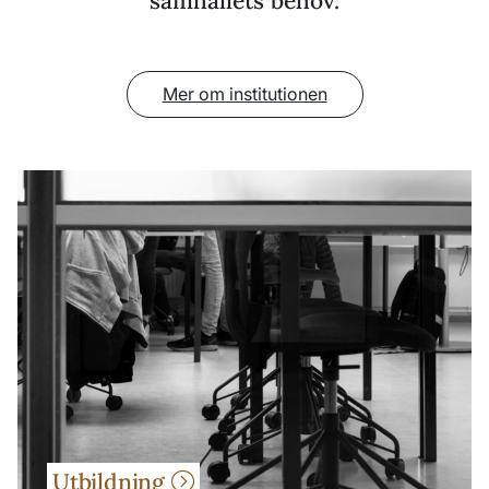
samhällets behov.
Mer om institutionen
Utbildning