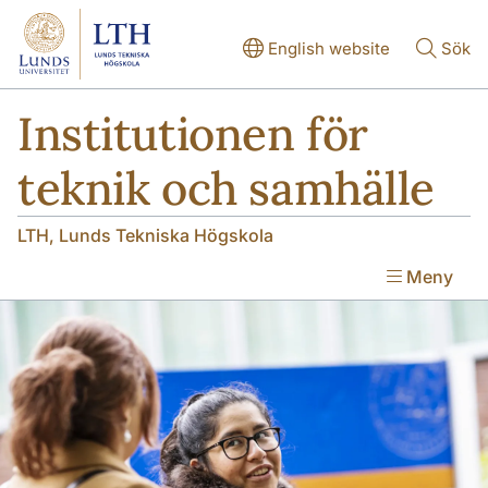
Hoppa till huvudinnehåll
Hoppa till huvudinnehåll
English website
Sök
Institutionen för
teknik och samhälle
LTH, Lunds Tekniska Högskola
Meny