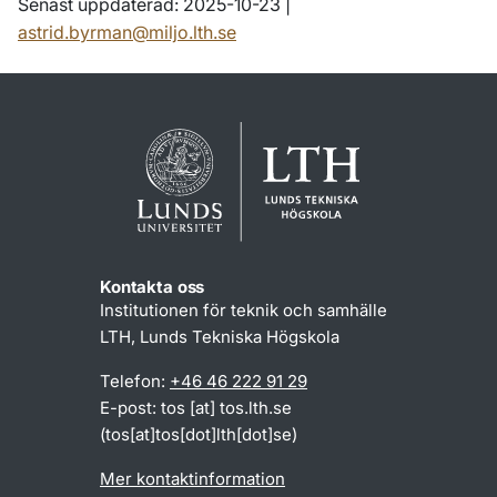
Senast uppdaterad: 2025-10-23 |
astrid.byrman@miljo.lth.se
Kontakta oss
Institutionen för teknik och samhälle
LTH, Lunds Tekniska Högskola
Telefon:
+46 46 222 91 29
E-post:
tos
[at]
tos
.
lth
.
se
(
tos[at]tos[dot]lth[dot]se
)
Mer kontaktinformation