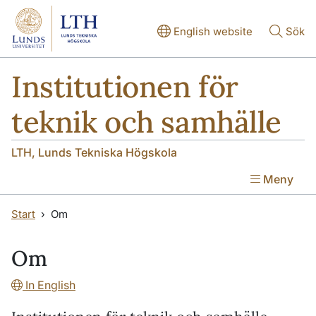
Hoppa till huvudinnehåll
Hoppa till huvudinnehåll
English website
Sök
Institutionen för
teknik och samhälle
LTH, Lunds Tekniska Högskola
Meny
Start
Om
Om
In English